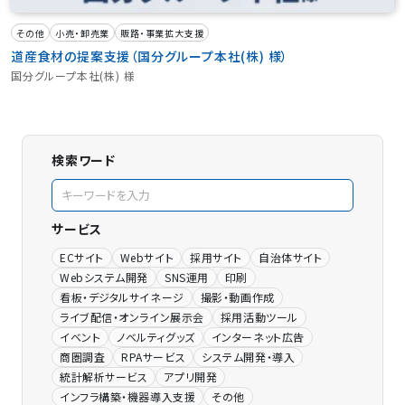
その他
小売・卸売業
販路・事業拡大支援
道産食材の提案支援（国分グループ本社(株) 様）
国分グループ本社(株) 様
検索ワード
サービス
ECサイト
Webサイト
採用サイト
自治体サイト
Webシステム開発
SNS運用
印刷
看板・デジタルサイネージ
撮影・動画作成
ライブ配信・オンライン展示会
採用活動ツール
イベント
ノベルティグッズ
インターネット広告
商圏調査
RPAサービス
システム開発・導入
統計解析サービス
アプリ開発
インフラ構築・機器導入支援
その他