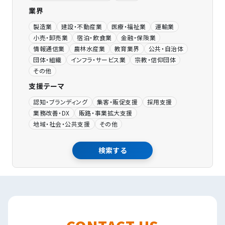
業界
製造業
建設・不動産業
医療・福祉業
運輸業
小売・卸売業
宿泊・飲食業
金融・保険業
情報通信業
農林水産業
教育業界
公共・自治体
団体・組織
インフラ・サービス業
宗教・信仰団体
その他
支援テーマ
認知・ブランディング
集客・販促支援
採用支援
業務改善・DX
販路・事業拡大支援
地域・社会・公共支援
その他
検索する