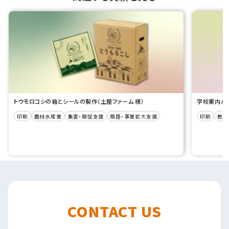
トウモロコシの箱とシールの製作（土屋ファーム 様）
学校案内パン
印刷
農林水産業
集客・販促支援
販路・事業拡大支援
印刷
教育
CONTACT US