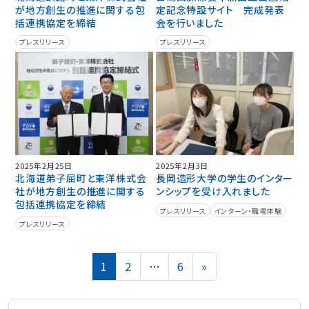
が地方創生の推進に関する包
定記念特設サイト 完成発表
括連携協定を締結
会を行いました
プレスリリース
プレスリリース
2025年2月25日
2025年2月3日
北海道弟子屈町と東洋株式会
長岡造形大学の学生のインター
社が地方創生の推進に関する
ンシップを受け入れました
包括連携協定を締結
プレスリリース
インターン・職場体験
プレスリリース
投
Page
Page
Page
1
2
…
6
»
稿
の
ペ