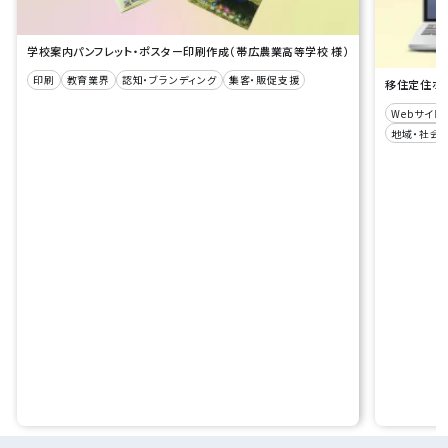
学校案内パンフレット・ポスター印刷作成（帯広農業高等学校 様）
印刷
教育業界
認知・ブランディング
集客・販促支援
移住定住ポー
Webサイト
地域・社会