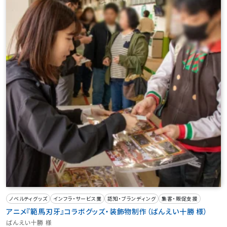
ノベルティグッズ
インフラ・サービス業
認知・ブランディング
集客・販促支援
アニメ『範馬刃牙』コラボグッズ・装飾物制作（ばんえい十勝 様）
ばんえい十勝 様