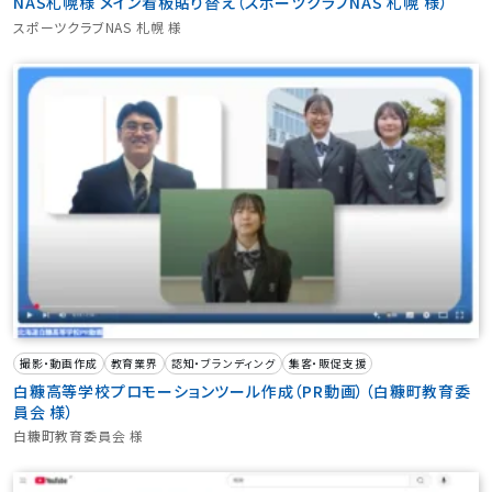
NAS札幌様 メイン看板貼り替え（スポーツクラブNAS 札幌 様）
スポーツクラブNAS 札幌 様
撮影・動画作成
教育業界
認知・ブランディング
集客・販促支援
白糠高等学校プロモーションツール作成（PR動画）（白糠町教育委
員会 様）
白糠町教育委員会 様