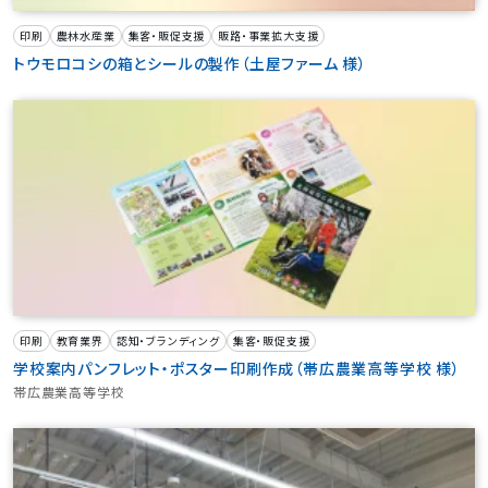
印刷
農林水産業
集客・販促支援
販路・事業拡大支援
トウモロコシの箱とシールの製作（土屋ファーム 様）
印刷
教育業界
認知・ブランディング
集客・販促支援
学校案内パンフレット・ポスター印刷作成（帯広農業高等学校 様）
帯広農業高等学校