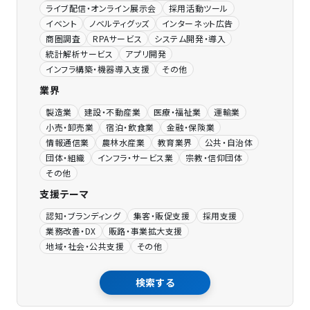
ライブ配信・オンライン展示会
採用活動ツール
イベント
ノベルティグッズ
インターネット広告
商圏調査
RPAサービス
システム開発・導入
統計解析サービス
アプリ開発
インフラ構築・機器導入支援
その他
業界
製造業
建設・不動産業
医療・福祉業
運輸業
小売・卸売業
宿泊・飲食業
金融・保険業
情報通信業
農林水産業
教育業界
公共・自治体
団体・組織
インフラ・サービス業
宗教・信仰団体
その他
支援テーマ
認知・ブランディング
集客・販促支援
採用支援
業務改善・DX
販路・事業拡大支援
地域・社会・公共支援
その他
検索する