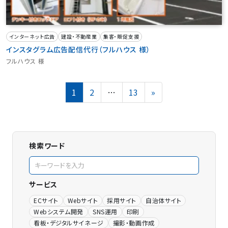
インターネット広告
建設・不動産業
集客・販促支援
インスタグラム広告配信代行（フルハウス 様）
フルハウス 様
投
Page
Page
Page
1
2
…
13
»
稿
の
ペ
ー
ジ
検索ワード
送
り
サービス
ECサイト
Webサイト
採用サイト
自治体サイト
Webシステム開発
SNS運用
印刷
看板・デジタルサイネージ
撮影・動画作成