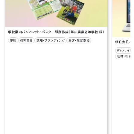
学校案内パンフレット・ポスター印刷作成（帯広農業高等学校 様）
印刷
教育業界
認知・ブランディング
集客・販促支援
移住定住ポー
Webサイト
地域・社会