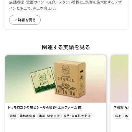
店舗看板・壁面サイン・のぼり・スタンド看板に。集客を最大化するデザ
インと施工で、売上を底上げ。
詳細を見る
関連する実績を見る
トウモロコシの箱とシールの製作（土屋ファーム 様）
学校案内パン
印刷
農林水産業
集客・販促支援
販路・事業拡大支援
印刷
教育