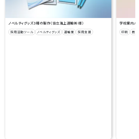
ノベルティグッズ３種の製作（協立海上運輸㈱ 様）
学校案内パン
採用活動ツール
ノベルティグッズ
運輸業
採用支援
印刷
教育