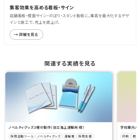
集客効果を高める看板・サイン
店舗看板・壁面サイン・のぼり・スタンド看板に。集客を最大化するデザ
インと施工で、売上を底上げ。
詳細を見る
関連する実績を見る
ノベルティグッズ３種の製作（協立海上運輸㈱ 様）
学校案内パン
採用活動ツール
ノベルティグッズ
運輸業
採用支援
印刷
教育