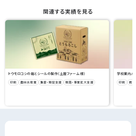
関連する実績を見る
トウモロコシの箱とシールの製作（土屋ファーム 様）
学校案内パン
印刷
農林水産業
集客・販促支援
販路・事業拡大支援
印刷
教育