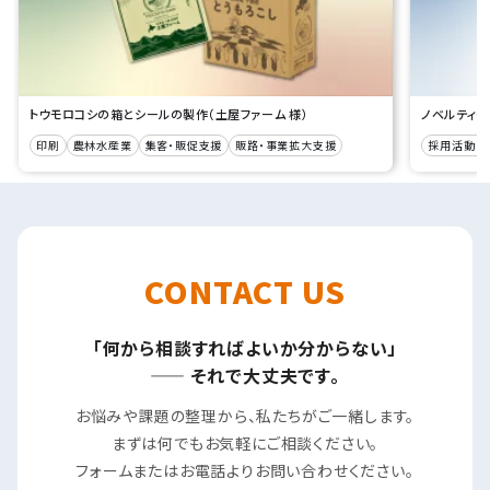
トウモロコシの箱とシールの製作（土屋ファーム 様）
ノベルティグ
印刷
農林水産業
集客・販促支援
販路・事業拡大支援
採用活動ツ
CONTACT US
「何から相談すればよいか分からない」
—— それで大丈夫です。
お悩みや課題の整理から、私たちがご一緒します。
まずは何でもお気軽にご相談ください。
フォームまたはお電話よりお問い合わせください。