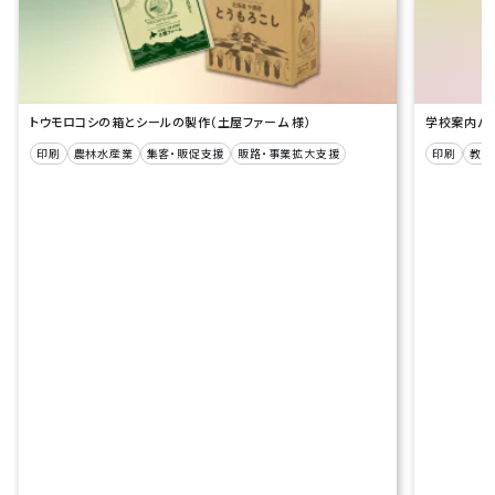
トウモロコシの箱とシールの製作（土屋ファーム 様）
学校案内パン
印刷
農林水産業
集客・販促支援
販路・事業拡大支援
印刷
教育