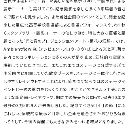
会員が手塩にかけて育てた美しい菊の展示のほか、一般市民による
展示コーナーも設けており、記念撮影を楽しむ多くの来場者の皆さ
んで賑わいを見せました。 また当社企画のイベントとして、開会を記
念した帯広北高等学校書道部による書道パフォーマンスや、わくわ
くスタンプラリー・撮影コーナーの催しのほか、特に大きな反響と話
題となった「光と音のプロジェクション・アート -菊花の幻想-」では、
Ambientflow Ku（アンビエントフロウ・クウ）氏による光と音、菊の
花々とのコラボレーションに多くの人が足を止め、幻想的な空間を
堪能していただきました。 またこれまではステージと分離する形で
南公園内に配置していた飲食ブースを、ステージと一体化し行き来
しやすくレイアウトすることにより、菊まつりならではのステージイ
ベントと十勝の魅力をじっくりと楽しむことができるよう工夫。この
ような新企画・レイアウトや、期間中の好天も合間って、過去10年で
最多の3万5829人が来場しました。 記念すべき50回目の節目にふ
さわしい、伝統的な展示と目新しい企画を融合させたおびひろ菊ま
つりとして、今後の開催にも大きな弾みをつける結果となりました。