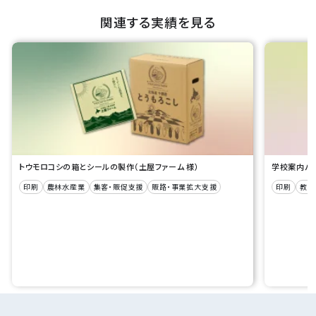
関連する実績を見る
トウモロコシの箱とシールの製作（土屋ファーム 様）
学校案内パン
印刷
農林水産業
集客・販促支援
販路・事業拡大支援
印刷
教育