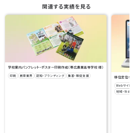
関連する実績を見る
学校案内パンフレット・ポスター印刷作成（帯広農業高等学校 様）
印刷
教育業界
認知・ブランディング
集客・販促支援
移住定住ポー
Webサイト
地域・社会