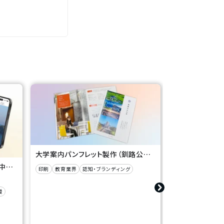
大学案内パンフレット製作（釧路公立大学 様）
移住定住ポータルサイト制作（浜中町役場 様）
印刷
教育業界
認知・ブランディング
援