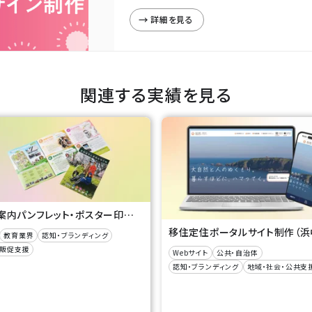
詳細を見る
関連する実績を見る
学校案内パンフレット・ポスター印刷作成（帯広農業高等学校 様）
教育業界
認知・ブランディング
・販促支援
Webサイト
公共・自治体
認知・ブランディング
地域・社会・公共支