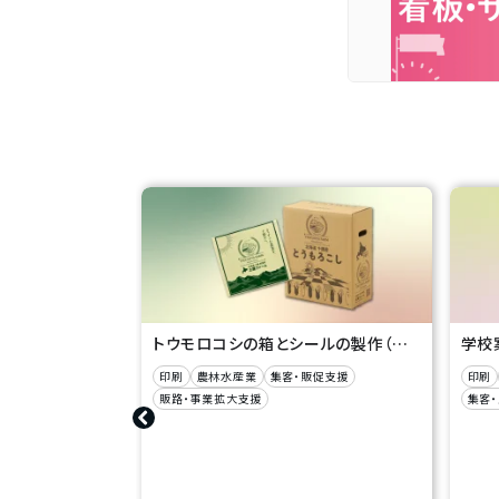
トウモロコシの箱とシールの製作（土屋ファーム 様）
印刷
農林水産業
集客・販促支援
印刷
販路・事業拡大支援
集客