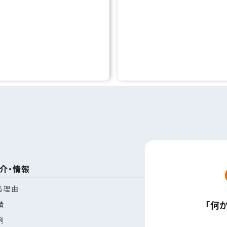
介・情報
る理由
「何
績
例