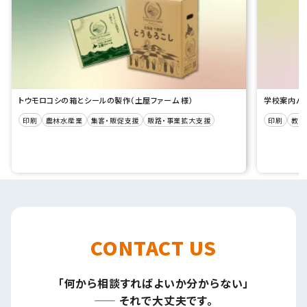
トウモロコシの箱とシールの製作（土屋ファーム 様）
学校案内パン
印刷
農林水産業
集客・販促支援
販路・事業拡大支援
印刷
教育
CONTACT US
「何から相談すればよいか分からない」
—— それで大丈夫です。