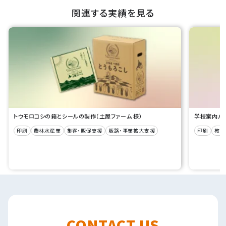
関連する実績を見る
トウモロコシの箱とシールの製作（土屋ファーム 様）
学校案内パン
印刷
農林水産業
集客・販促支援
販路・事業拡大支援
印刷
教育
CONTACT US