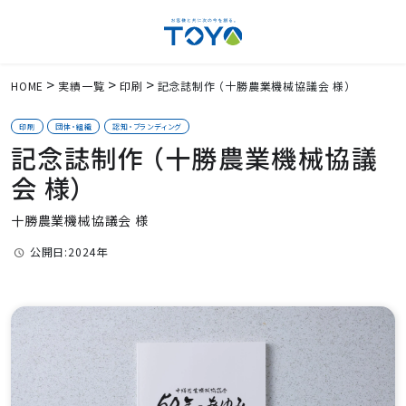
HOME
実績一覧
印刷
記念誌制作 （十勝農業機械協議会 様）
印刷
団体・組織
認知・ブランディング
記念誌制作 （十勝農業機械協議
会 様）
十勝農業機械協議会 様
公開日:2024年