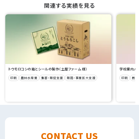
関連する実績を見る
トウモロコシの箱とシールの製作（土屋ファーム 様）
学校案内パン
印刷
農林水産業
集客・販促支援
販路・事業拡大支援
印刷
教育
CONTACT US