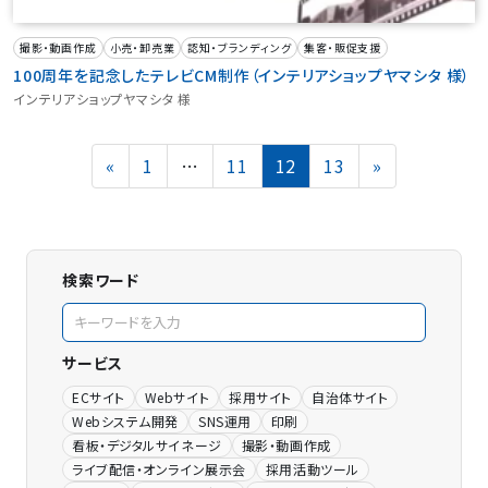
撮影・動画作成
小売・卸売業
認知・ブランディング
集客・販促支援
100周年を記念したテレビCM制作（インテリアショップヤマシタ 様）
インテリアショップヤマシタ 様
投
Page
Page
Page
Page
«
1
…
11
12
13
»
稿
の
ペ
ー
ジ
検索ワード
送
り
サービス
ECサイト
Webサイト
採用サイト
自治体サイト
Webシステム開発
SNS運用
印刷
看板・デジタルサイネージ
撮影・動画作成
ライブ配信・オンライン展示会
採用活動ツール