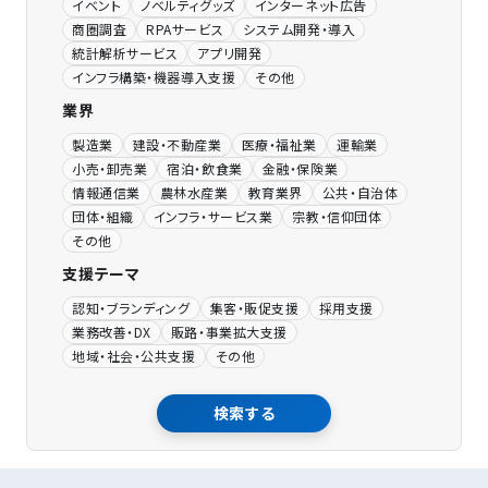
イベント
ノベルティグッズ
インターネット広告
商圏調査
RPAサービス
システム開発・導入
統計解析サービス
アプリ開発
インフラ構築・機器導入支援
その他
業界
製造業
建設・不動産業
医療・福祉業
運輸業
小売・卸売業
宿泊・飲食業
金融・保険業
情報通信業
農林水産業
教育業界
公共・自治体
団体・組織
インフラ・サービス業
宗教・信仰団体
その他
支援テーマ
認知・ブランディング
集客・販促支援
採用支援
業務改善・DX
販路・事業拡大支援
地域・社会・公共支援
その他
検索する