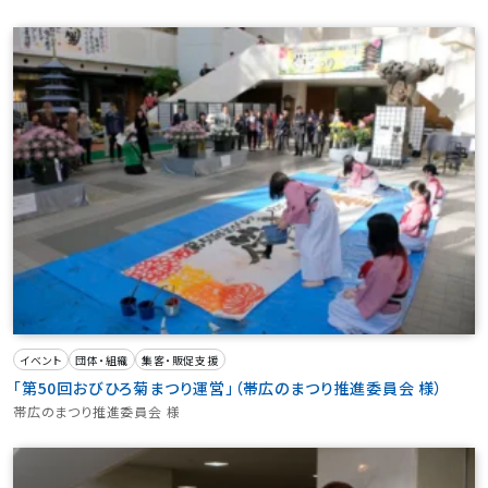
イベント
団体・組織
集客・販促支援
「第50回おびひろ菊まつり運営」（帯広のまつり推進委員会 様）
帯広のまつり推進委員会 様