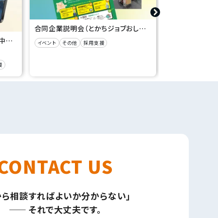
合同企業説明会（とかちジョブおしごと探し応援フェアvol.1）
移住定住ポータルサイト制作（浜中町役場 様）
イベント
その他
採用支援
印刷
教育業界
援
CONTACT US
から相談すればよいか分からない」
—— それで大丈夫です。