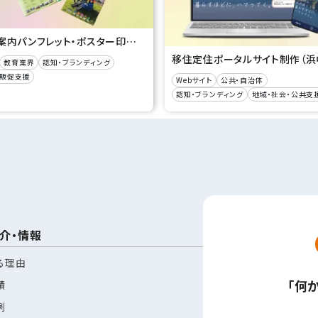
学校案内パンフレット・ポスター印刷作成（帯広農業高等学校 様）
教育業界
認知・ブランディング
・販促支援
Webサイト
公共・自治体
認知・ブランディング
地域・社会・公共支
介・情報
る理由
「何
績
例