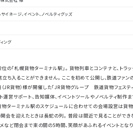
株式会社 様
ルサイネージ、イベント、ノベルティグッズ
ディング
位の「札幌貨物ターミナル駅」。 貨物列車とコンテナと、トラッ
立ち入ることができません。 ここを初めて公開し、鉄道ファン
JR貨物）様が開催した「JR貨物グループ 鉄道貨物フェスティ
ト運営サポート、告知媒体、イベントツールやノベルティ制作
る貨物ターミナル駅のスケジュールに合わせての会場設営は貨物
00の開会を迎えたときは長蛇の列。 普段は間近で見ることがで
ルメなど閉会まで束の間の5時間、笑顔があふれるイベントとなり