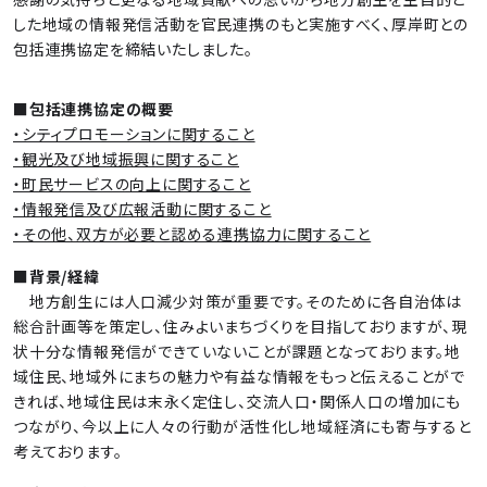
した地域の情報発信活動を官民連携のもと実施すべく、厚岸町との
包括連携協定を締結いたしました。
■包括連携協定の概要
・シティプロモーションに関すること
・観光及び地域振興に関すること
・町民サービスの向上に関すること
・情報発信及び広報活動に関すること
・その他、双方が必要と認める連携協力に関すること
■背景/経緯
地方創生には人口減少対策が重要です。そのために各自治体は
総合計画等を策定し、住みよいまちづくりを目指しておりますが、現
状十分な情報発信ができていないことが課題となっております。地
域住民、地域外にまちの魅力や有益な情報をもっと伝えることがで
きれば、地域住民は末永く定住し、交流人口・関係人口の増加にも
つながり、今以上に人々の行動が活性化し地域経済にも寄与すると
考えております。