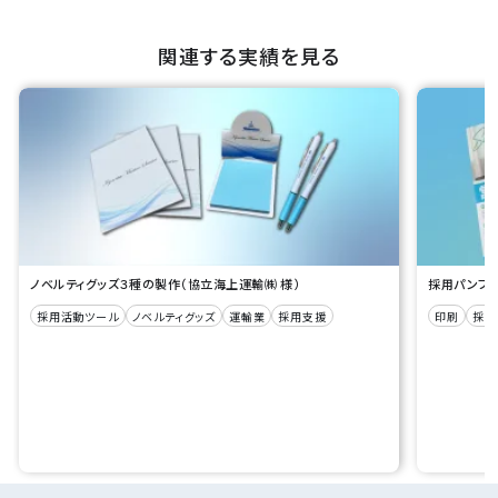
関連する実績を見る
ノベルティグッズ３種の製作（協立海上運輸㈱ 様）
採用パンフ
採用活動ツール
ノベルティグッズ
運輸業
採用支援
印刷
採用