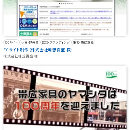
ECサイト
小売・卸売業
認知・ブランディング
集客・販促支援
ECサイト制作（株式会社味想百盛 様）
株式会社味想百盛 様