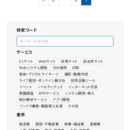
稿
の
ペ
ー
ジ
検索ワード
送
り
サービス
ECサイト
Webサイト
採用サイト
自治体サイト
Webシステム開発
SNS運用
印刷
看板・デジタルサイネージ
撮影・動画作成
ライブ配信・オンライン展示会
採用活動ツール
イベント
ノベルティグッズ
インターネット広告
商圏調査
RPAサービス
システム開発・導入
統計解析サービス
アプリ開発
インフラ構築・機器導入支援
その他
業界
製造業
建設・不動産業
医療・福祉業
運輸業