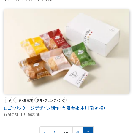
印刷
小売・卸売業
認知・ブランディング
ロゴ・パッケージデザイン制作（有限会社 木川商店 様）
有限会社 木川商店 様
投
Page
Page
Page
«
1
…
6
7