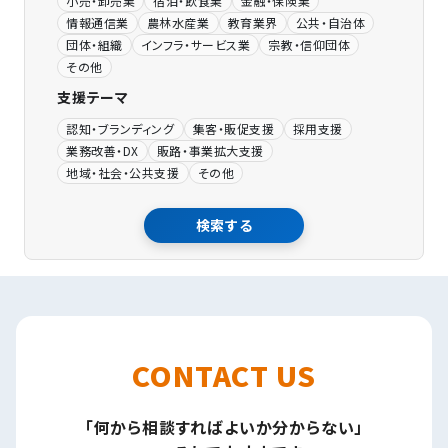
小売・卸売業
宿泊・飲食業
金融・保険業
情報通信業
農林水産業
教育業界
公共・自治体
団体・組織
インフラ・サービス業
宗教・信仰団体
その他
支援テーマ
認知・ブランディング
集客・販促支援
採用支援
業務改善・DX
販路・事業拡大支援
地域・社会・公共支援
その他
検索する
CONTACT US
「何から相談すればよいか分からない」