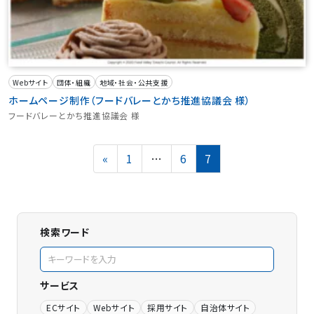
Webサイト
団体・組織
地域・社会・公共支援
ホームページ制作（フードバレーとかち推進協議会 様）
フードバレーとかち推進協議会 様
投
Page
Page
Page
«
1
…
6
7
稿
の
ペ
ー
ジ
検索ワード
送
り
サービス
ECサイト
Webサイト
採用サイト
自治体サイト