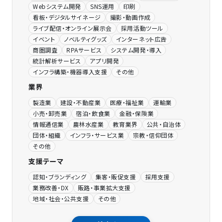
Webシステム開発
SNS運用
印刷
看板・デジタルサイネージ
撮影・動画作成
ライブ配信・オンライン展示会
採用活動ツール
イベント
ノベルティグッズ
インターネット広告
商圏調査
RPAサービス
システム開発・導入
統計解析サービス
アプリ開発
インフラ構築・機器導入支援
その他
業界
製造業
建設・不動産業
医療・福祉業
運輸業
小売・卸売業
宿泊・飲食業
金融・保険業
情報通信業
農林水産業
教育業界
公共・自治体
団体・組織
インフラ・サービス業
宗教・信仰団体
その他
支援テーマ
認知・ブランディング
集客・販促支援
採用支援
業務改善・DX
販路・事業拡大支援
地域・社会・公共支援
その他