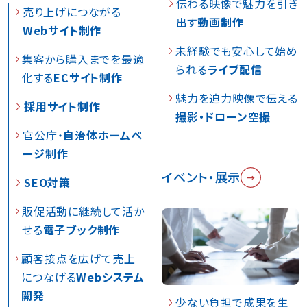
伝わる映像で魅力を引き
売り上げにつながる
出す
動画制作
Webサイト制作
未経験でも安心して始め
集客から購入までを最適
られる
ライブ配信
化する
ECサイト制作
魅力を迫力映像で伝える
採用サイト制作
撮影・ドローン空撮
官公庁・
自治体ホームペ
ージ制作
イベント・展示
SEO対策
販促活動に継続して活か
せる
電子ブック制作
顧客接点を広げて売上
につなげる
Webシステム
開発
少ない負担で成果を生