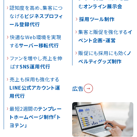
む
オンライン展示会
認知度を高め、集客につ
なげる
ビジネスプロフィ
採用ツール制作
ール登録代行
集客と販促を強化する
イ
快適なWeb環境を実現
ベント企画・運営
する
サーバー移転代行
販促にも採用にも効く
ノ
ファンを増やし売上を伸
ベルティグッズ制作
ばす
SNS運用代行
売上も採用も強化する
LINE公式アカウント運
広告
用代行
最短2週間の
テンプレー
トホームページ制作「ト
ヨテン」