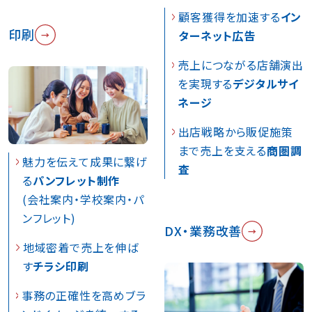
顧客獲得を加速する
イン
印刷
ターネット広告
売上につながる店舗演出
を実現する
デジタルサイ
ネージ
出店戦略から販促施策
まで売上を支える
商圏調
魅力を伝えて成果に繋げ
査
る
パンフレット制作
(会社案内・学校案内・パ
ンフレット)
DX・業務改善
地域密着で売上を伸ば
す
チラシ印刷
事務の正確性を高めブラ