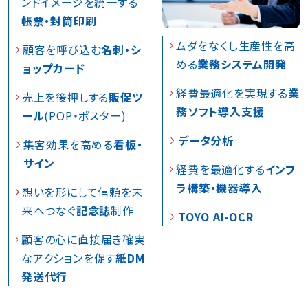
ンドイメージを統一する
帳票・封筒印刷
ムダをなくし生産性を高
顧客を呼び込む
名刺・シ
める
業務システム開発
ョップカード
経費最適化を実現する
業
売上を後押しする
販促ツ
務ソフト導入支援
ール
(POP・ポスター)
データ分析
集客効果を高める
看板・
サイン
経費を最適化する
インフ
ラ構築・機器導入
想いを形にして信頼を未
来へつなぐ
記念誌
制作
TOYO AI-OCR
顧客の心に直接届き確実
なアクションを促す
紙DM
発送代行