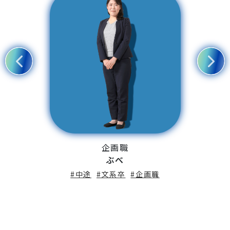
換と共
プレイン
チェン
ージャー
て、今後
が抱
長・活躍
解
たい。
が今
それが実
す。
る環境が
はありま
営業職
カッサー
#子育て
#文系卒
#新卒
#管理職
#営業職