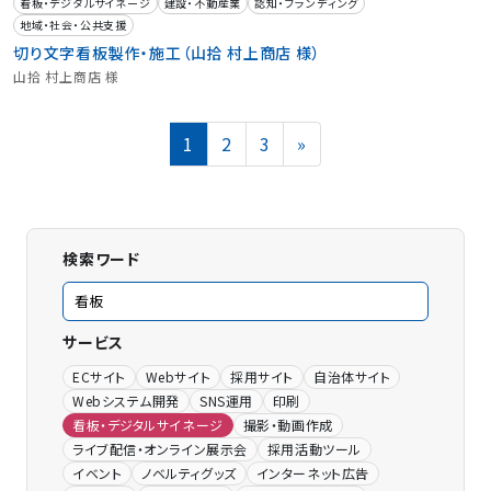
看板・デジタルサイネージ
建設・不動産業
認知・ブランディング
地域・社会・公共支援
切り文字看板製作・施工（山拾 村上商店 様）
山拾 村上商店 様
投
Page
Page
Page
1
2
3
»
稿
の
ペ
ー
ジ
検索ワード
送
り
サービス
ECサイト
Webサイト
採用サイト
自治体サイト
Webシステム開発
SNS運用
印刷
看板・デジタルサイネージ
撮影・動画作成
ライブ配信・オンライン展示会
採用活動ツール
イベント
ノベルティグッズ
インターネット広告