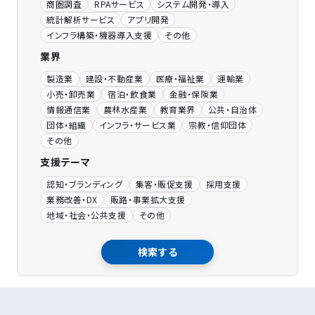
商圏調査
RPAサービス
システム開発・導入
統計解析サービス
アプリ開発
インフラ構築・機器導入支援
その他
業界
製造業
建設・不動産業
医療・福祉業
運輸業
小売・卸売業
宿泊・飲食業
金融・保険業
情報通信業
農林水産業
教育業界
公共・自治体
団体・組織
インフラ・サービス業
宗教・信仰団体
その他
支援テーマ
認知・ブランディング
集客・販促支援
採用支援
業務改善・DX
販路・事業拡大支援
地域・社会・公共支援
その他
検索する