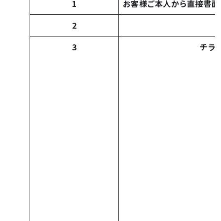
1
お客様ご本人から直接書面
2
3
チラシ